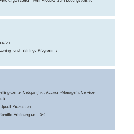
ervice-Organisation: Vom Produkt- zum Lösungsverkauf
sation
aching- und Trainings-Programms
elling-Center Setups (inkl. Account-Managern, Service-
st)
 Upsell-Prozessen
Rendite Erhöhung um 10%