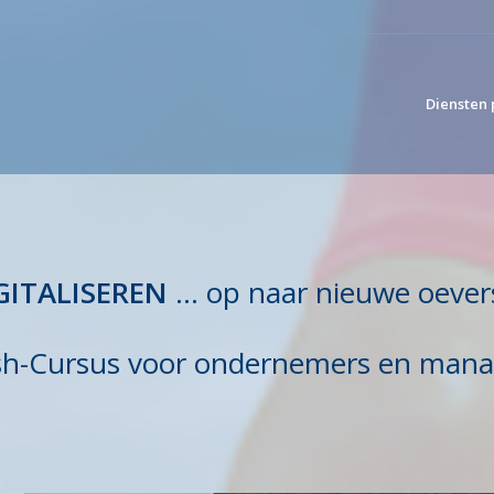
Diensten 
GITALISEREN
… op naar nieuwe oever
sh-Cursus voor ondernemers en mana