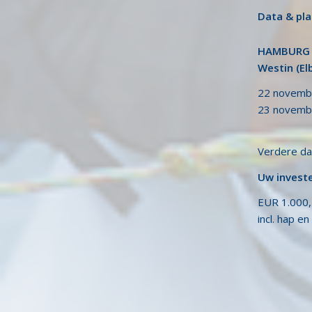
Data & pl
HAMBURG
Westin (El
22 novemb
23 novemb
Verdere da
Uw invest
EUR 1.000,
incl. hap en