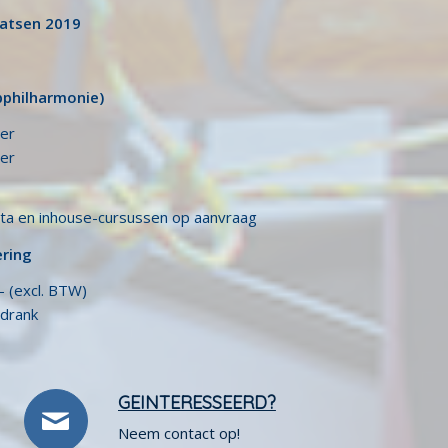
aatsen 2019
bphilharmonie)
er
er
ta en inhouse-cursussen op aanvraag
ering
- (excl. BTW)
 drank
GEINTERESSEERD?
Neem contact op!