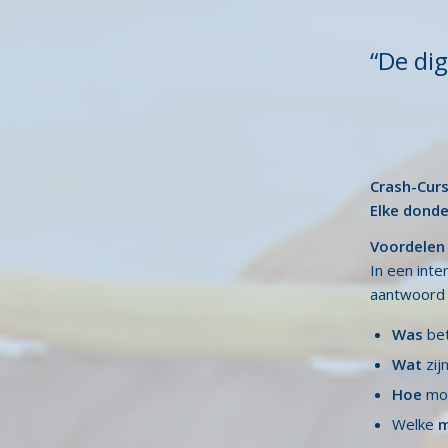
“De dig
Crash-Curs
Elke donde
Voordelen
In een inte
aantwoord 
Was
bet
Wat
zijn
Hoe
moe
Welke
m