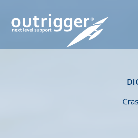
DI
Cra