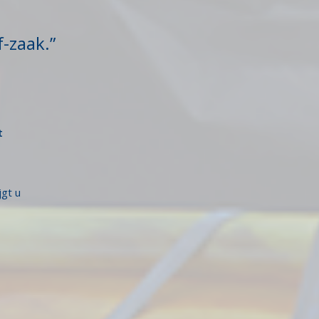
f-zaak.”
t
jgt u