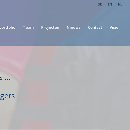
DE
EN
NL
portfolio
Team
Projecten
Nieuws
Contact
Visie
s …
gers